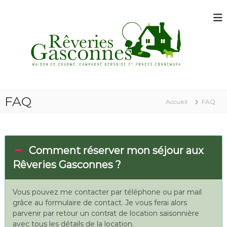
A
l
l
e
r
a
u
c
R
M
o
a
ê
FAQ
n
i
Accueil
FAQ
v
t
s
e
o
e
n
n
r
d
u
i
e
Comment réserver mon séjour aux
e
c
Rêveries Gasconnes ?
h
s
a
G
r
Vous pouvez me contacter par téléphone ou par mail
a
m
e
grâce au formulaire de contact. Je vous ferai alors
s
,
parvenir par retour un contrat de location saisonnière
c
c
avec tous les détails de la location.