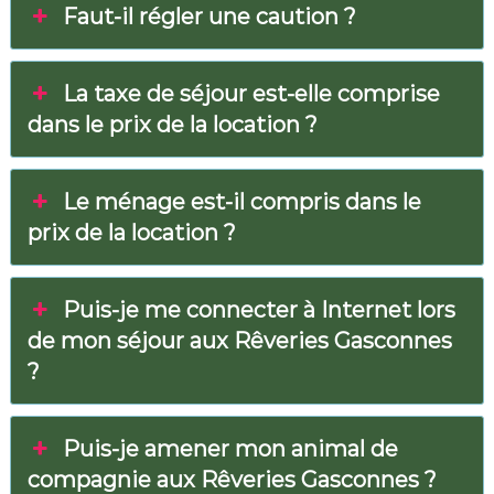
n
Faut-il régler une caution ?
n
e
m
a
La taxe de séjour est-elle comprise
r
dans le prix de la location ?
a
:
d
é
Le ménage est-il compris dans le
p
a
prix de la location ?
y
s
e
m
Puis-je me connecter à Internet lors
e
de mon séjour aux Rêveries Gasconnes
n
t
?
g
a
r
a
Puis-je amener mon animal de
n
compagnie aux Rêveries Gasconnes ?
t